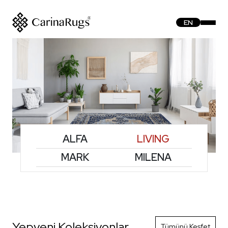
EN
ALFA
LIVING
MARK
MILENA
Yepyeni Koleksiyonlar
Tümünü Keşfet