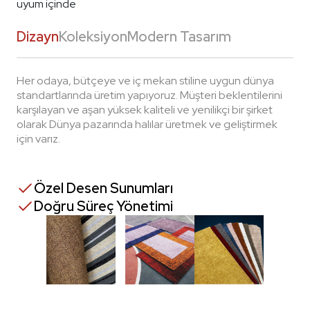
uyum içinde
Dizayn
Koleksiyon
Modern Tasarım
Her odaya, bütçeye ve iç mekan stiline uygun dünya
Her
standartlarında üretim yapıyoruz. Müşteri beklentilerini
sta
karşılayan ve aşan yüksek kaliteli ve yenilikçi bir şirket
kar
olarak Dünya pazarında halılar üretmek ve geliştirmek
ola
için varız.
için
Özel Desen Sunumları
Doğru Süreç Yönetimi