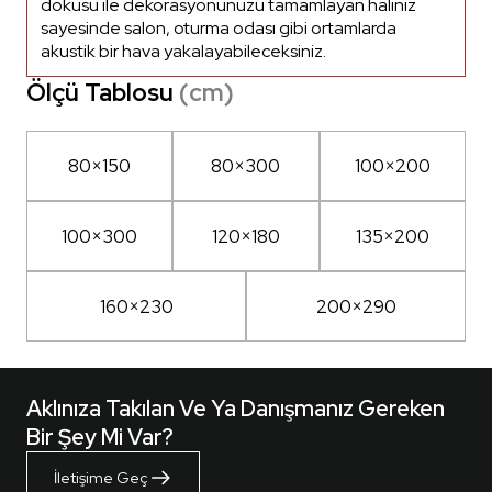
dokusu ile dekorasyonunuzu tamamlayan halınız
sayesinde salon, oturma odası gibi ortamlarda
akustik bir hava yakalayabileceksiniz.
Ölçü Tablosu
(cm)
80×150
80×300
100×200
100×300
120×180
135×200
160×230
200×290
Aklınıza Takılan Ve Ya Danışmanız Gereken
Bir Şey Mi Var?
İletişime Geç