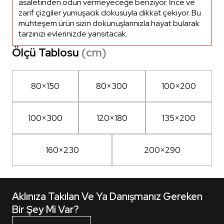
asaletinden ödün vermeyeceğe benziyor. İnce ve
zarif çizgiler yumuşacık dokusuyla dikkat çekiyor. Bu
muhteşem ürün sizin dokunuşlarınızla hayat bularak
tarzınızı evlerinizde yansıtacak.
Ölçü Tablosu
(cm)
80×150
80×300
100×200
100×300
120×180
135×200
160×230
200×290
Aklınıza Takılan Ve Ya Danışmanız Gereken
Bir Şey Mi Var?