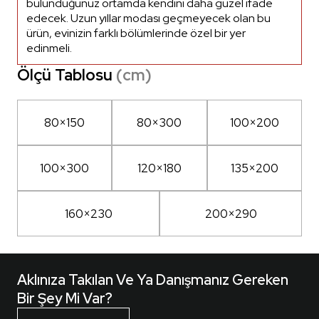
bulunduğunuz ortamda kendini daha güzel ifade
edecek. Uzun yıllar modası geçmeyecek olan bu
ürün, evinizin farklı bölümlerinde özel bir yer
edinmeli.
Ölçü Tablosu
(cm)
80×150
80×300
100×200
100×300
120×180
135×200
160×230
200×290
Aklınıza Takılan Ve Ya Danışmanız Gereken
Bir Şey Mi Var?