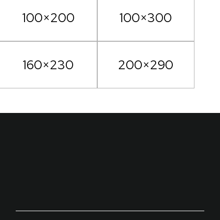
100×200
100×300
160×230
200×290