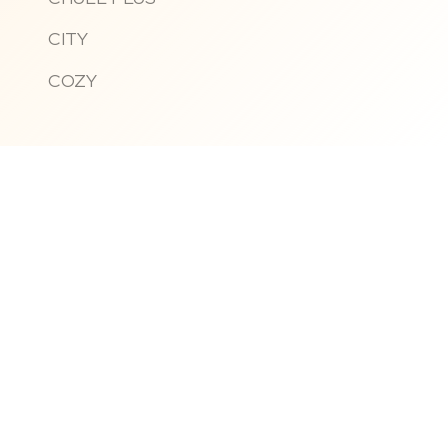
CITY
COZY
DELMAR
ETRO
FELIX
GALA
GLORY
JASMIN
JUSTINE
LARINA