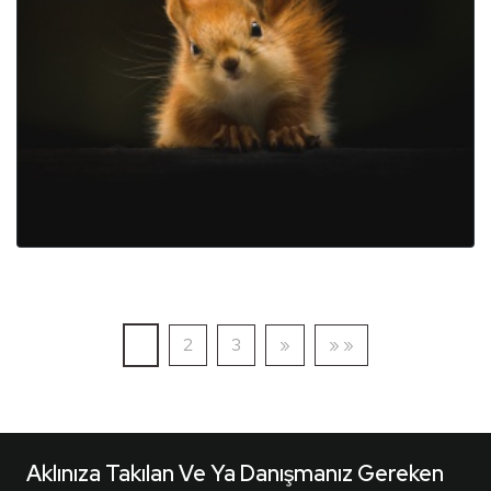
(current)
Sonraki
Son Sayfa
1
2
3
»
» »
Aklınıza Takılan Ve Ya Danışmanız Gereken