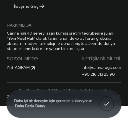
İletişime Geç
HAKKIMIZDA
Carina halı 40 seneyi asan kumaş üretim tecrübesini şu an
“Yeni Nesil Halı” olarak tanımlanan dekoratif ürün grubuna
aktaran , modern teknoloji ile donatılmış tesislerinde dünya
standartlarında üretim yapan bir kuruluştur.
SOSYAL MEDYA
İLETIŞIM BILGILERI
INSTAGRAM
info@carinarugs.com
+90 216 313 25 90
/
Gizlilik ve Çerez Politikası
KVKK ve Aydınlatma Metni
2024 Carina Rugs. ©
Anladım!
Daha iyi bir deneyim için çerezleri kullanıyoruz.
Daha Fazla Detay