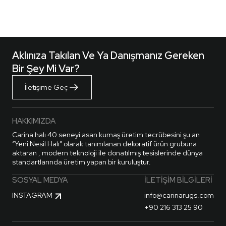
Aklınıza Takılan Ve Ya Danışmanız Gereken
Bir Şey Mi Var?
İletişime Geç
HAKKIMIZDA
Carina halı 40 seneyi asan kumaş üretim tecrübesini şu an
“Yeni Nesil Halı” olarak tanımlanan dekoratif ürün grubuna
aktaran , modern teknoloji ile donatılmış tesislerinde dünya
standartlarında üretim yapan bir kuruluştur.
SOSYAL MEDYA
İLETIŞIM BILGILERI
INSTAGRAM
info@carinarugs.com
+90 216 313 25 90