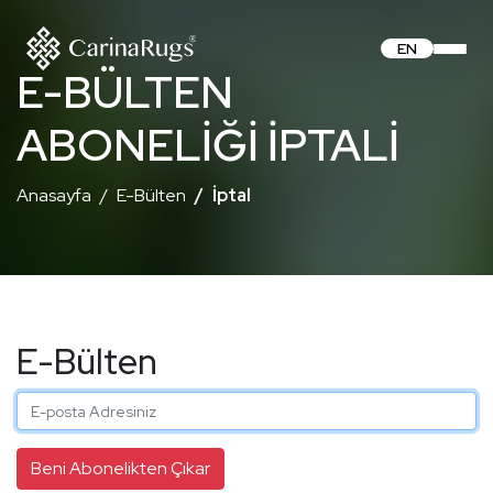
EN
E-BÜLTEN
ABONELIĞI İPTALI
Anasayfa
E-Bülten
İptal
E-Bülten
Beni Abonelikten Çıkar