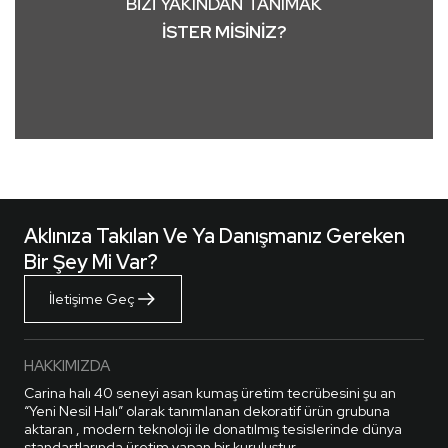
BİZİ YAKINDAN TANIMAK
İSTER MİSİNİZ?
Aklınıza Takılan Ve Ya Danışmanız Gereken
Bir Şey Mi Var?
İletişime Geç
HAKKIMIZDA
Carina halı 40 seneyi asan kumaş üretim tecrübesini şu an
“Yeni Nesil Halı” olarak tanımlanan dekoratif ürün grubuna
aktaran , modern teknoloji ile donatılmış tesislerinde dünya
standartlarında üretim yapan bir kuruluştur.