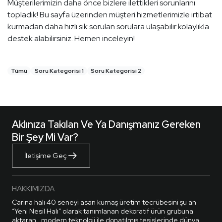
Müşterilerimizin daha önce bizlere ilettikleri sorunlarını
topladık! Bu sayfa üzerinden müşteri hizmetlerimizle irtibat
kurmadan daha hızlı sık sorulan sorulara ulaşabilir kolaylıkla
destek alabilirsiniz. Hemen inceleyin!
Tümü
Soru Kategorisi 1
Soru Kategorisi 2
Aklınıza Takılan Ve Ya Danışmanız Gereken
Bir Şey Mi Var?
İletişime Geç
HAKKIMIZDA
Carina halı 40 seneyi asan kumaş üretim tecrübesini şu an
“Yeni Nesil Halı” olarak tanımlanan dekoratif ürün grubuna
aktaran , modern teknoloji ile donatılmış tesislerinde dünya